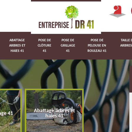
ABATTAGE
POSE DE
POSE DE
POSE DE
TAILLE 
ARBRES ET
CLÔTURE
GRILLAGE
PELOUSE EN
ARBRES
HAIES 41
41
41
ROULEAU 41
Abattage arbres et
age 41
Pose de clôture 
haies 41