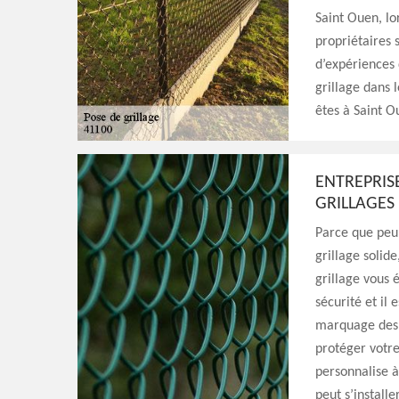
Saint Ouen, lor
propriétaires 
d’expériences 
grillage dans l
êtes à Saint O
ENTREPRISE
GRILLAGES
Parce que peu 
grillage solide
grillage vous 
sécurité et il 
marquage des l
protéger votre
personnalise à
peut s’install