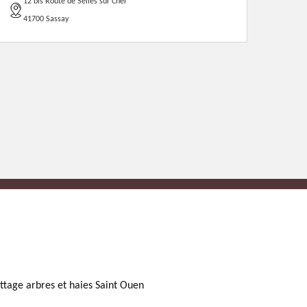
12 bis Route de Selles sur Cher
41700 Sassay
ttage arbres et haies Saint Ouen