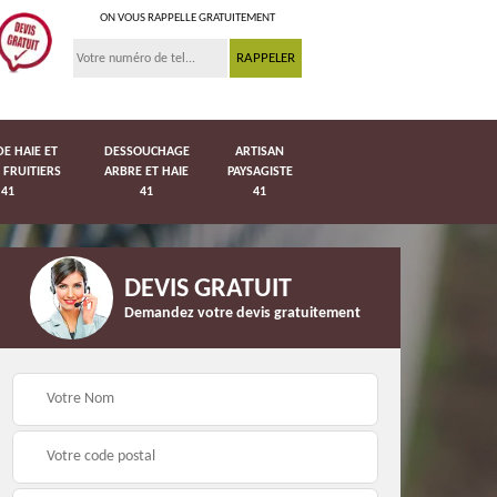
ON VOUS RAPPELLE GRATUITEMENT
DE HAIE ET
DESSOUCHAGE
ARTISAN
 FRUITIERS
ARBRE ET HAIE
PAYSAGISTE
41
41
41
DEVIS GRATUIT
Demandez votre devis gratuitement
Pose de pelouse en
41
Pose de grillage 41
rouleau 41