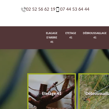
02 52 56 62 19
07 44 53 64 44
ELAGAGE
ETETAGE
DÉBROUSSAILLAGE
D'ARBRE
41
41
41
d'arbre 41
Etetage 41
Débroussaill