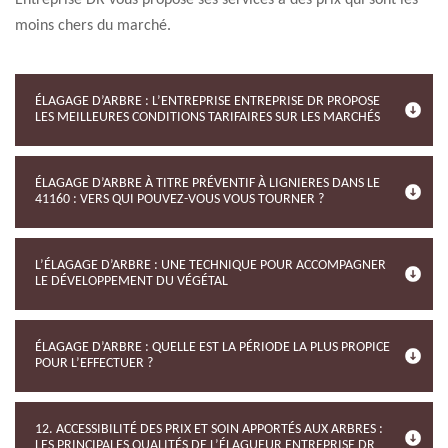
Entreprise DR vous propose ses services à des prix qui sont les
moins chers du marché.
ÉLAGAGE D’ARBRE : L’ENTREPRISE ENTREPRISE DR PROPOSE
LES MEILLEURES CONDITIONS TARIFAIRES SUR LES MARCHÉS
ÉLAGAGE D’ARBRE À TITRE PRÉVENTIF À LIGNIERES DANS LE
41160 : VERS QUI POUVEZ-VOUS VOUS TOURNER ?
L’ÉLAGAGE D’ARBRE : UNE TECHNIQUE POUR ACCOMPAGNER
LE DÉVELOPPEMENT DU VÉGÉTAL
ÉLAGAGE D’ARBRE : QUELLE EST LA PÉRIODE LA PLUS PROPICE
POUR L’EFFECTUER ?
12. ACCESSIBILITÉ DES PRIX ET SOIN APPORTÉS AUX ARBRES :
LES PRINCIPALES QUALITÉS DE L’ÉLAGUEUR ENTREPRISE DR