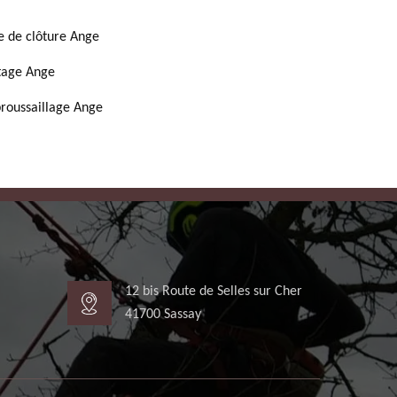
e de clôture Ange
tage Ange
roussaillage Ange
12 bis Route de Selles sur Cher
41700 Sassay