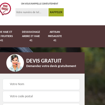
ON VOUS RAPPELLE GRATUITEMENT
DE HAIE ET
DESSOUCHAGE
ARTISAN
 FRUITIERS
ARBRE ET HAIE
PAYSAGISTE
41
41
41
DEVIS GRATUIT
Demandez votre devis gratuitement
Pose de pelouse en
41
Pose de grillage 41
rouleau 41