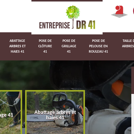
ABATTAGE
POSE DE
POSE DE
POSE DE
TAILLE 
ARBRES ET
CLÔTURE
GRILLAGE
PELOUSE EN
ARBRES
HAIES 41
41
41
ROULEAU 41
Abattage arbres et
age 41
Pose de clôture 
haies 41