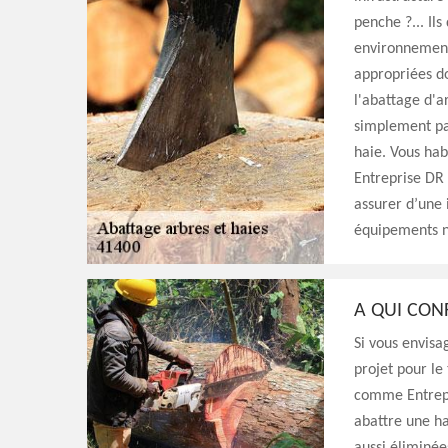
penche ?... Il
environnement
appropriées do
l'abattage d'a
simplement pas
haie. Vous hab
Entreprise DR 
assurer d’une 
équipements n
A QUI CONF
Si vous envisa
projet pour le 
comme Entrepr
abattre une ha