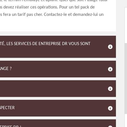
s, le terrain remblayé et aplani. Quel que soit l’usage futur
us devez réaliser ces opérations. Pour un tel pack de
us fera un tarif pas cher. Contactez-le et demandez-lui un
TÉ, LES SERVICES DE ENTREPRISE DR VOUS SONT
ANGE ?
ESPECTER