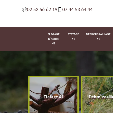
02 52 56 62 19
07 44 53 64 44
ELAGAGE
ETETAGE
DÉBROUSSAILLAGE
D'ARBRE
41
41
41
d'arbre 41
Etetage 41
Débroussaill