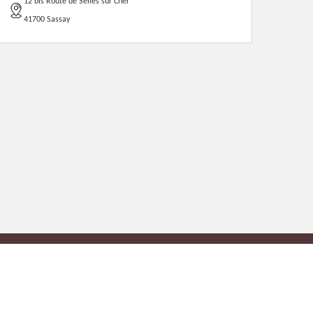
12 bis Route de Selles sur Cher
41700 Sassay