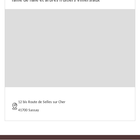
Taille de haie et arbres fruitiers Villiersfaux
12 bis Route de Selles sur Cher
41700 Sassay