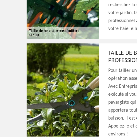
recherchez la 
votre jardin, f
professionnel à
votre haie, ell
TAILLE DE 
PROFESSI
Pour tailler u
opération asse
Avec Entrepris
exécuté si vous
paysagiste qui
apportera tout
buisson. Il est
Appelez-le et 
environs !