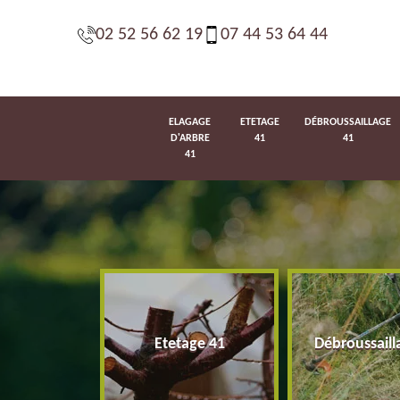
02 52 56 62 19
07 44 53 64 44
ELAGAGE
ETETAGE
DÉBROUSSAILLAGE
D'ARBRE
41
41
41
d'arbre 41
Etetage 41
Débroussaill