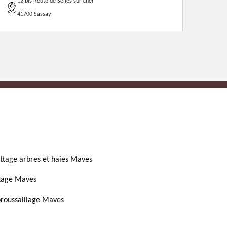
12 bis Route de Selles sur Cher
41700 Sassay
ttage arbres et haies Maves
tage Maves
roussaillage Maves