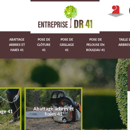
ABATTAGE
POSE DE
POSE DE
POSE DE
TAILLE 
ARBRES ET
CLÔTURE
GRILLAGE
PELOUSE EN
ARBRES
HAIES 41
41
41
ROULEAU 41
Abattage arbres et
age 41
Pose de clôture 
haies 41