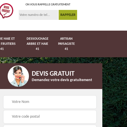
ON VOUS RAPPELLE GRATUITEMENT
DE HAIE ET
DESSOUCHAGE
ARTISAN
 FRUITIERS
ARBRE ET HAIE
PAYSAGISTE
41
41
41
DEVIS GRATUIT
Demandez votre devis gratuitement
Pose de pelouse en
41
Pose de grillage 41
rouleau 41