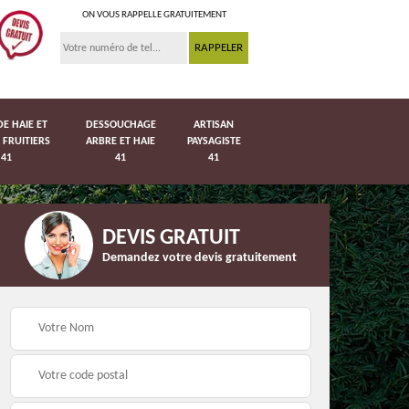
ON VOUS RAPPELLE GRATUITEMENT
DE HAIE ET
DESSOUCHAGE
ARTISAN
 FRUITIERS
ARBRE ET HAIE
PAYSAGISTE
41
41
41
DEVIS GRATUIT
Demandez votre devis gratuitement
Pose de pelouse en
41
Pose de grillage 41
rouleau 41