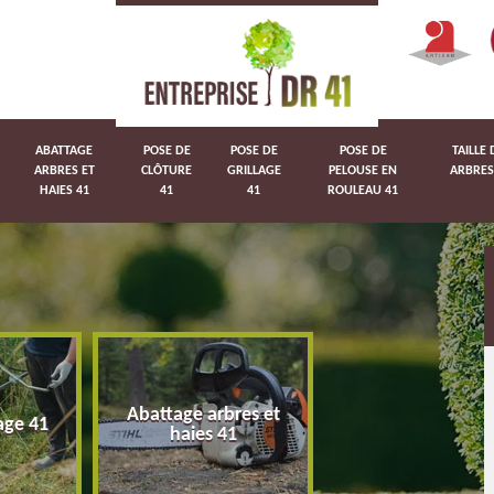
ABATTAGE
POSE DE
POSE DE
POSE DE
TAILLE 
ARBRES ET
CLÔTURE
GRILLAGE
PELOUSE EN
ARBRES
HAIES 41
41
41
ROULEAU 41
Abattage arbres et
age 41
Pose de clôture 
haies 41