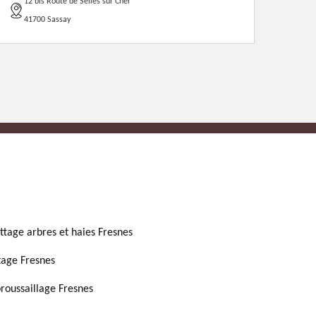
12 bis Route de Selles sur Cher
41700 Sassay
ttage arbres et haies Fresnes
tage Fresnes
roussaillage Fresnes