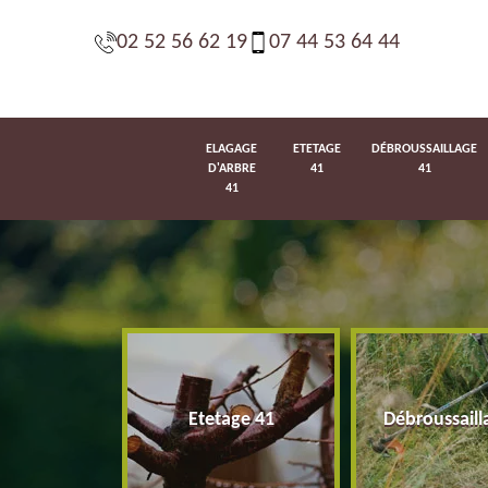
02 52 56 62 19
07 44 53 64 44
ELAGAGE
ETETAGE
DÉBROUSSAILLAGE
D'ARBRE
41
41
41
d'arbre 41
Etetage 41
Débroussaill