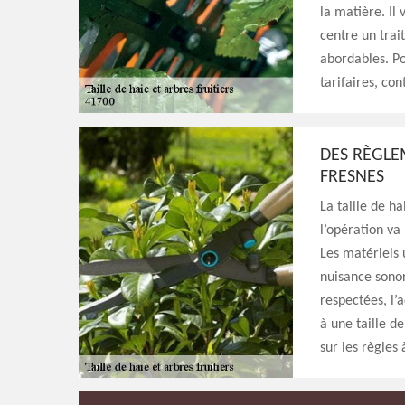
la matière. Il
centre un trait
abordables. Po
tarifaires, co
DES RÈGLE
FRESNES
La taille de h
l’opération va
Les matériels u
nuisance sonor
respectées, l’
à une taille de
sur les règles 