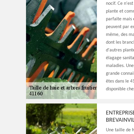
nocif. Ce n'es
plante et comm
parfaite mais 
peuvent par ex
même, des mal
dont les branc
d'autres plant
élagage sanit
maladies. Une b
grande connais
êtes dans le 41
disponible che
ENTREPRISE
BREVAINVIL
Une taille de 