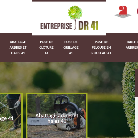
ABATTAGE
POSE DE
POSE DE
POSE DE
TAILLE 
ARBRES ET
CLÔTURE
GRILLAGE
PELOUSE EN
ARBRES
HAIES 41
41
41
ROULEAU 41
Abattage arbres et
age 41
Pose de clôture 
haies 41