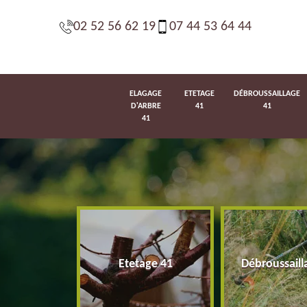
02 52 56 62 19
07 44 53 64 44
ELAGAGE
ETETAGE
DÉBROUSSAILLAGE
D'ARBRE
41
41
41
d'arbre 41
Etetage 41
Débroussaill