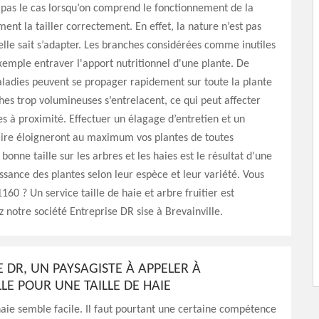
t pas le cas lorsqu’on comprend le fonctionnement de la
ent la tailler correctement. En effet, la nature n’est pas
elle sait s’adapter. Les branches considérées comme inutiles
emple entraver l'apport nutritionnel d'une plante. De
adies peuvent se propager rapidement sur toute la plante
hes trop volumineuses s’entrelacent, ce qui peut affecter
es à proximité. Effectuer un élagage d’entretien et un
aire éloigneront au maximum vos plantes de toutes
onne taille sur les arbres et les haies est le résultat d’une
sance des plantes selon leur espèce et leur variété. Vous
160 ? Un service taille de haie et arbre fruitier est
z notre société Entreprise DR sise à Brevainville.
 DR, UN PAYSAGISTE À APPELER À
LE POUR UNE TAILLE DE HAIE
haie semble facile. Il faut pourtant une certaine compétence