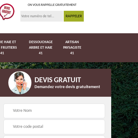
ON VOUS RAPPELLE GRATUITEMENT
DE HAIE ET
DESSOUCHAGE
ARTISAN
 FRUITIERS
ARBRE ET HAIE
PAYSAGISTE
41
41
41
DEVIS GRATUIT
Demandez votre devis gratuitement
Pose de pelouse en
41
Pose de grillage 41
rouleau 41