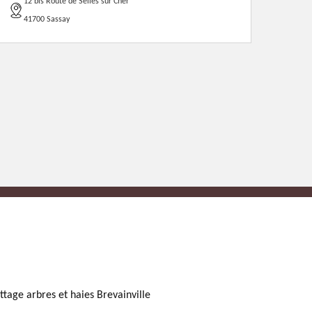
12 bis Route de Selles sur Cher
41700 Sassay
ttage arbres et haies Brevainville