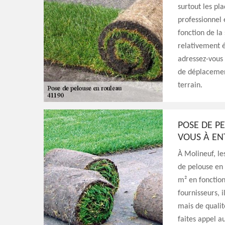
surtout les pl
professionnel 
fonction de la
relativement é
adressez-vous 
de déplacement
terrain.
POSE DE P
VOUS À EN
À Molineuf, le
de pelouse en 
m² en fonction
fournisseurs, i
mais de qualit
faites appel a