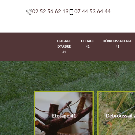
02 52 56 62 19
07 44 53 64 44
ELAGAGE
ETETAGE
DÉBROUSSAILLAGE
D'ARBRE
41
41
41
d'arbre 41
Etetage 41
Débroussaill