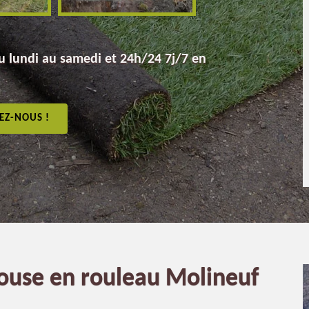
 lundi au samedi et 24h/24 7j/7 en
EZ-NOUS !
louse en rouleau Molineuf