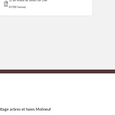
12 bis Route de Selles sur Cher
41700 Sassay
ttage arbres et haies Molineuf