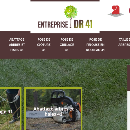
ABATTAGE
POSE DE
POSE DE
POSE DE
TAILLE 
ARBRES ET
CLÔTURE
GRILLAGE
PELOUSE EN
ARBRES
HAIES 41
41
41
ROULEAU 41
Abattage arbres et
age 41
Pose de clôture 
haies 41