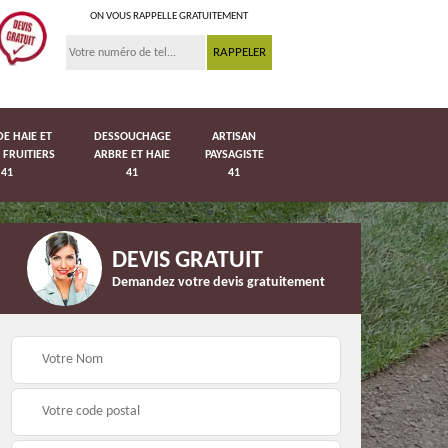
ON VOUS RAPPELLE GRATUITEMENT
DE HAIE ET
DESSOUCHAGE
ARTISAN
 FRUITIERS
ARBRE ET HAIE
PAYSAGISTE
41
41
41
DEVIS GRATUIT
Demandez votre devis gratuitement
Pose de pelouse en
41
Pose de grillage 41
rouleau 41