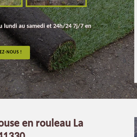
 lundi au samedi et 24h/24 7j/7 en
EZ-NOUS !
ouse en rouleau La
41330