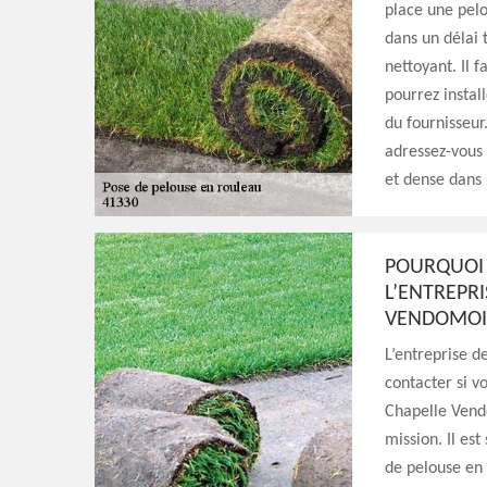
place une pelo
dans un délai 
nettoyant. Il f
pourrez instal
du fournisseur
adressez-vous 
et dense dans 
POURQUOI 
L’ENTREPRI
VENDOMOI
L’entreprise d
contacter si v
Chapelle Vend
mission. Il es
de pelouse en 