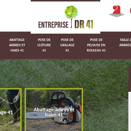
ABATTAGE
POSE DE
POSE DE
POSE DE
TAILLE 
ARBRES ET
CLÔTURE
GRILLAGE
PELOUSE EN
ARBRES
HAIES 41
41
41
ROULEAU 41
Abattage arbres et
age 41
Pose de clôture 
haies 41