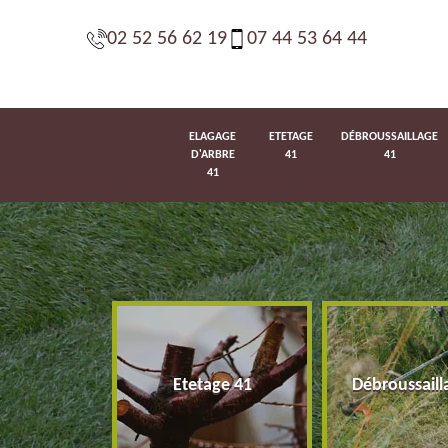
02 52 56 62 19
07 44 53 64 44
ELAGAGE
ETETAGE
DÉBROUSSAILLAGE
D'ARBRE
41
41
41
d'arbre 41
Etetage 41
Débroussaill