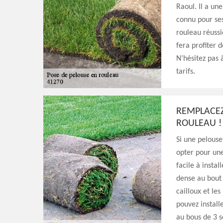
Raoul. Il a un
connu pour ses
rouleau réussi
fera profiter 
N’hésitez pas 
tarifs.
REMPLACEZ
ROULEAU !
Si une pelouse 
opter pour une
facile à insta
dense au bout 
cailloux et le
pouvez install
au bous de 3 s