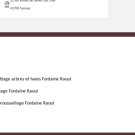
12 bis Route de Selles sur Cher
41700 Sassay
ttage arbres et haies Fontaine Raoul
tage Fontaine Raoul
roussaillage Fontaine Raoul