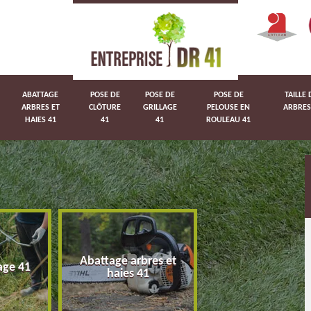
ABATTAGE
POSE DE
POSE DE
POSE DE
TAILLE 
ARBRES ET
CLÔTURE
GRILLAGE
PELOUSE EN
ARBRES
HAIES 41
41
41
ROULEAU 41
Abattage arbres et
age 41
Pose de clôture 
haies 41