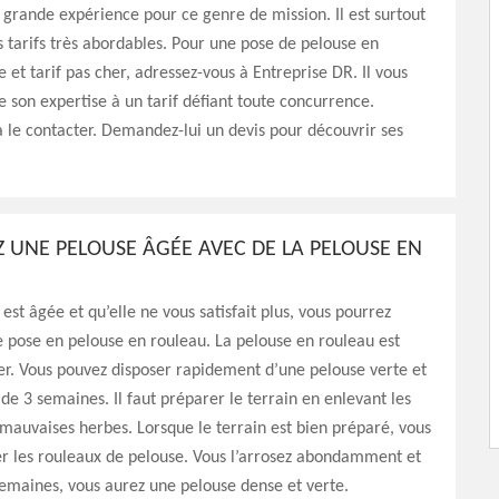
e grande expérience pour ce genre de mission. Il est surtout
 tarifs très abordables. Pour une pose de pelouse en
e et tarif pas cher, adressez-vous à Entreprise DR. Il vous
de son expertise à un tarif défiant toute concurrence.
à le contacter. Demandez-lui un devis pour découvrir ses
 UNE PELOUSE ÂGÉE AVEC DE LA PELOUSE EN
est âgée et qu’elle ne vous satisfait plus, vous pourrez
 pose en pelouse en rouleau. La pelouse en rouleau est
ller. Vous pouvez disposer rapidement d’une pelouse verte et
de 3 semaines. Il faut préparer le terrain en enlevant les
s mauvaises herbes. Lorsque le terrain est bien préparé, vous
er les rouleaux de pelouse. Vous l’arrosez abondamment et
emaines, vous aurez une pelouse dense et verte.