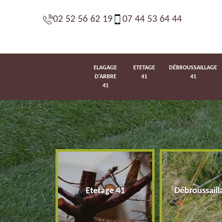
02 52 56 62 19
07 44 53 64 44
ELAGAGE
ETETAGE
DÉBROUSSAILLAGE
D'ARBRE
41
41
41
d'arbre 41
Etetage 41
Débroussaill