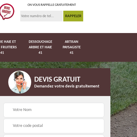
ON VOUS RAPPELLE GRATUITEMENT
DE HAIE ET
DESSOUCHAGE
ARTISAN
 FRUITIERS
ARBRE ET HAIE
PAYSAGISTE
41
41
41
DEVIS GRATUIT
Demandez votre devis gratuitement
Pose de pelouse en
41
Pose de grillage 41
rouleau 41