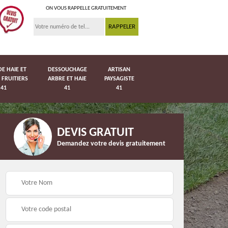
ON VOUS RAPPELLE GRATUITEMENT
DE HAIE ET
DESSOUCHAGE
ARTISAN
 FRUITIERS
ARBRE ET HAIE
PAYSAGISTE
41
41
41
DEVIS GRATUIT
Demandez votre devis gratuitement
Pose de pelouse en
41
Pose de grillage 41
rouleau 41