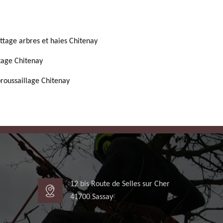
ttage arbres et haies Chitenay
tage Chitenay
roussaillage Chitenay
12 bis Route de Selles sur Cher
41700 Sassay