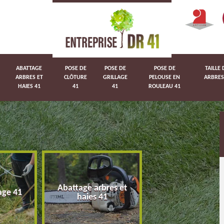
ABATTAGE
POSE DE
POSE DE
POSE DE
TAILLE 
ARBRES ET
CLÔTURE
GRILLAGE
PELOUSE EN
ARBRES
HAIES 41
41
41
ROULEAU 41
Abattage arbres et
age 41
Pose de clôture 
haies 41