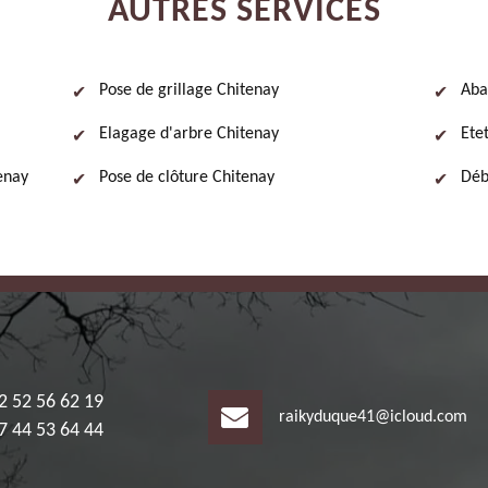
AUTRES SERVICES
Pose de grillage Chitenay
Aba
Elagage d'arbre Chitenay
Ete
tenay
Pose de clôture Chitenay
Déb
2 52 56 62 19
raikyduque41@icloud.com
7 44 53 64 44