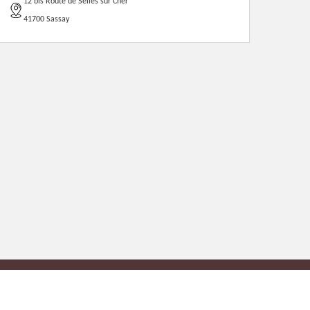
12 bis Route de Selles sur Cher
41700 Sassay