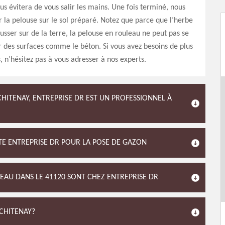
ous évitera de vous salir les mains. Une fois terminé, nous
 la pelouse sur le sol préparé. Notez que parce que l’herbe
usser sur de la terre, la pelouse en rouleau ne peut pas se
 des surfaces comme le béton. Si vous avez besoins de plus
, n’hésitez pas à vous adresser à nos experts.
CHITENAY, ENTREPRISE DR EST UN PROFESSIONNEL À
ISTE ENTREPRISE DR POUR LA POSE DE GAZON
LEAU DANS LE 41120 SONT CHEZ ENTREPRISE DR
 CHITENAY?