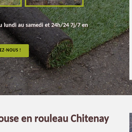
 lundi au samedi et 24h/24 7j/7 en
EZ-NOUS !
louse en rouleau Chitenay