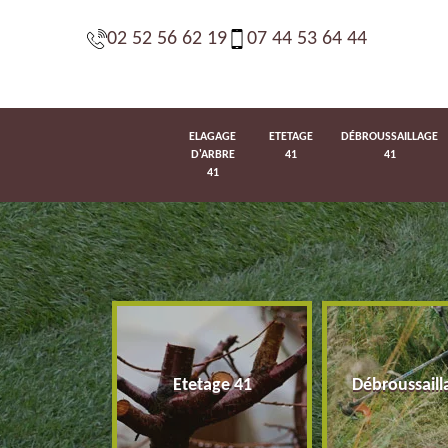
02 52 56 62 19
07 44 53 64 44
ELAGAGE
ETETAGE
DÉBROUSSAILLAGE
D'ARBRE
41
41
41
d'arbre 41
Etetage 41
Débroussaill