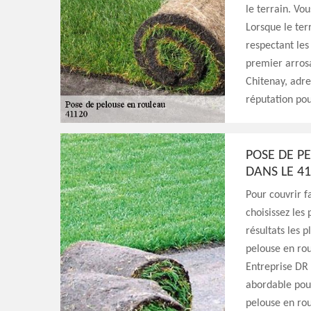
le terrain. Vou
Lorsque le ter
respectant les
premier arrosa
Chitenay, adre
réputation pou
POSE DE P
DANS LE 4
Pour couvrir f
choisissez les
résultats les 
pelouse en rou
Entreprise DR 
abordable pour
pelouse en ro