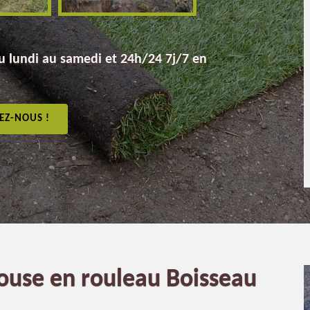
 lundi au samedi et 24h/24 7j/7 en
EZ-NOUS !
louse en rouleau Boisseau