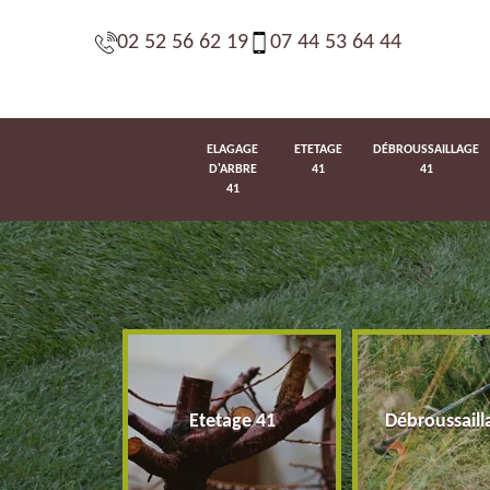
02 52 56 62 19
07 44 53 64 44
ELAGAGE
ETETAGE
DÉBROUSSAILLAGE
D'ARBRE
41
41
41
d'arbre 41
Etetage 41
Débroussaill