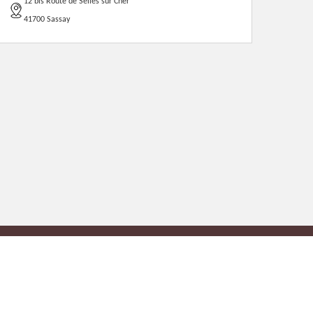
12 bis Route de Selles sur Cher
41700 Sassay