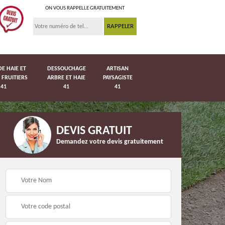
ON VOUS RAPPELLE GRATUITEMENT
DE HAIE ET
DESSOUCHAGE
ARTISAN
 FRUITIERS
ARBRE ET HAIE
PAYSAGISTE
41
41
41
DEVIS GRATUIT
Demandez votre devis gratuitement
Pose de pelouse en
41
Pose de grillage 41
rouleau 41