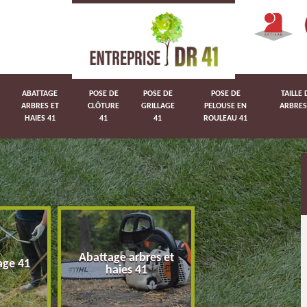
ABATTAGE
POSE DE
POSE DE
POSE DE
TAILLE 
ARBRES ET
CLÔTURE
GRILLAGE
PELOUSE EN
ARBRES
HAIES 41
41
41
ROULEAU 41
Abattage arbres et
age 41
Pose de clôture 
haies 41