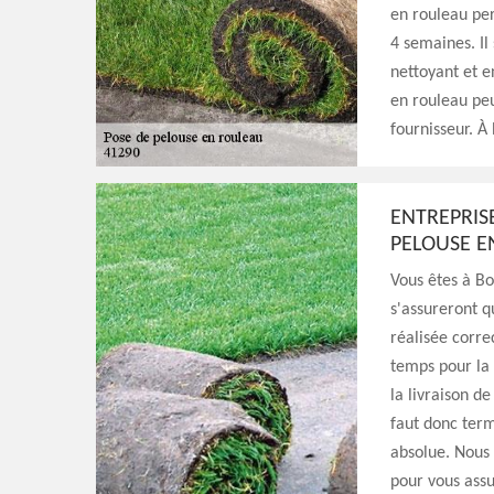
en rouleau per
4 semaines. Il 
nettoyant et en
en rouleau peu
fournisseur. À
ENTREPRIS
PELOUSE E
Vous êtes à Bo
s'assureront q
réalisée corre
temps pour la 
la livraison d
faut donc term
absolue. Nous 
pour vous assu