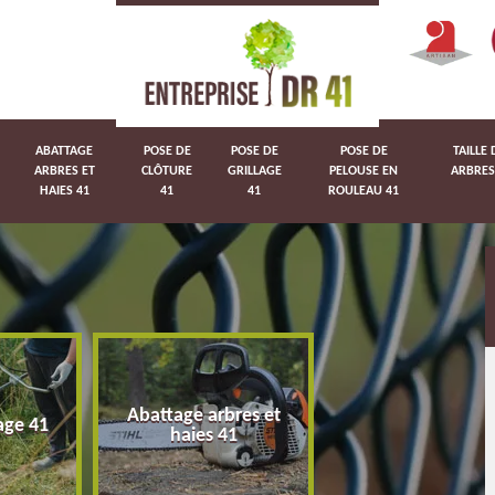
ABATTAGE
POSE DE
POSE DE
POSE DE
TAILLE 
ARBRES ET
CLÔTURE
GRILLAGE
PELOUSE EN
ARBRES
HAIES 41
41
41
ROULEAU 41
Abattage arbres et
age 41
Pose de clôture 
haies 41