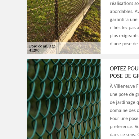
réalisations so
abordables. Av
garantira une 
n’hésitez pas à
plus exigeants
d’une pose de 
OPTEZ POU
POSE DE G
À Villeneuve F
une pose de gr
de jardinage q
domaine des cl
Pour une pose d
préférence. Vo
dans ce sens. 