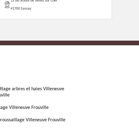
12 bis Route de Selles sur Cher
41700 Sassay
ttage arbres et haies Villeneuve
ville
tage Villeneuve Frouville
roussaillage Villeneuve Frouville