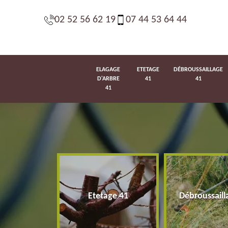
02 52 56 62 19
07 44 53 64 44
ELAGAGE
ETETAGE
DÉBROUSSAILLAGE
D'ARBRE
41
41
41
d'arbre 41
Etetage 41
Débroussaill