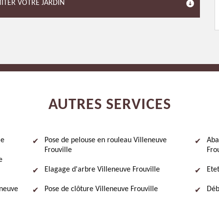
MITER VOTRE JARDIN
AUTRES SERVICES
le
Pose de pelouse en rouleau Villeneuve
Aba
Frouville
Frou
e
Elagage d'arbre Villeneuve Frouville
Ete
eneuve
Pose de clôture Villeneuve Frouville
Déb