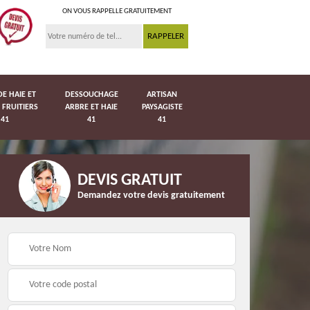
ON VOUS RAPPELLE GRATUITEMENT
DE HAIE ET
DESSOUCHAGE
ARTISAN
 FRUITIERS
ARBRE ET HAIE
PAYSAGISTE
41
41
41
DEVIS GRATUIT
Demandez votre devis gratuitement
Pose de pelouse en
41
Pose de grillage 41
rouleau 41