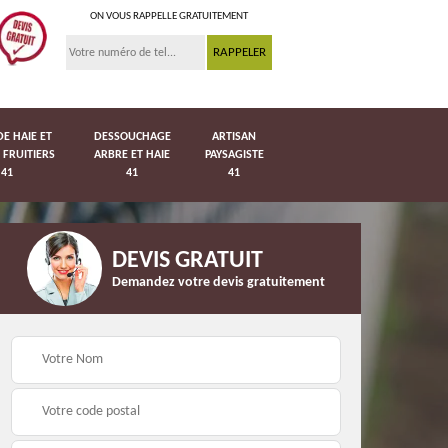
ON VOUS RAPPELLE GRATUITEMENT
DE HAIE ET
DESSOUCHAGE
ARTISAN
 FRUITIERS
ARBRE ET HAIE
PAYSAGISTE
41
41
41
DEVIS GRATUIT
Demandez votre devis gratuitement
Pose de pelouse en
41
Pose de grillage 41
rouleau 41