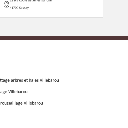
12 bis Route de Selles sur Cher
41700 Sassay
ttage arbres et haies Villebarou
tage Villebarou
roussaillage Villebarou