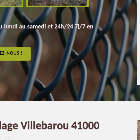
 lundi au samedi et 24h/24 7j/7 en
EZ-NOUS !
llage Villebarou 41000