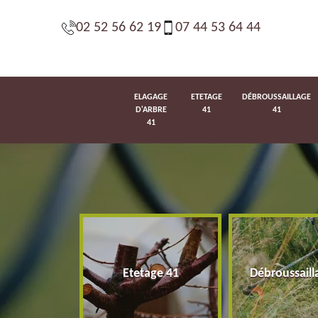
02 52 56 62 19
07 44 53 64 44
ELAGAGE
ETETAGE
DÉBROUSSAILLAGE
D'ARBRE
41
41
41
d'arbre 41
Etetage 41
Débroussaill