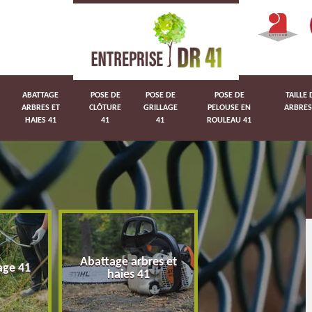
ABATTAGE
POSE DE
POSE DE
POSE DE
TAILLE 
ARBRES ET
CLÔTURE
GRILLAGE
PELOUSE EN
ARBRES
HAIES 41
41
41
ROULEAU 41
Abattage arbres et
age 41
Pose de clôture 
haies 41