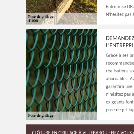
Entreprise DR.
N’hésitez pas à
DEMANDEZ 
L’ENTREPR
Grâce à ses pr
recommandée pa
réalisations so
abordables. Av
garantira une 
n’hésitez pas à
exigeants font
pose de grillag
CLÔTURE EN GRILLAGE À VILLEBAROU : FIEZ-VOUS