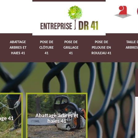
ABATTAGE
POSE DE
POSE DE
POSE DE
TAILLE 
ARBRES ET
CLÔTURE
GRILLAGE
PELOUSE EN
ARBRES
HAIES 41
41
41
ROULEAU 41
Abattage arbres et
age 41
Pose de clôture 
haies 41