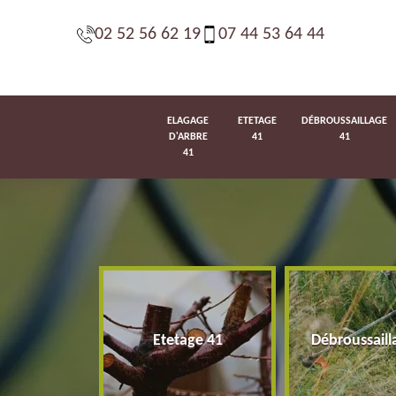
02 52 56 62 19
07 44 53 64 44
ELAGAGE
ETETAGE
DÉBROUSSAILLAGE
D'ARBRE
41
41
41
d'arbre 41
Etetage 41
Débroussaill