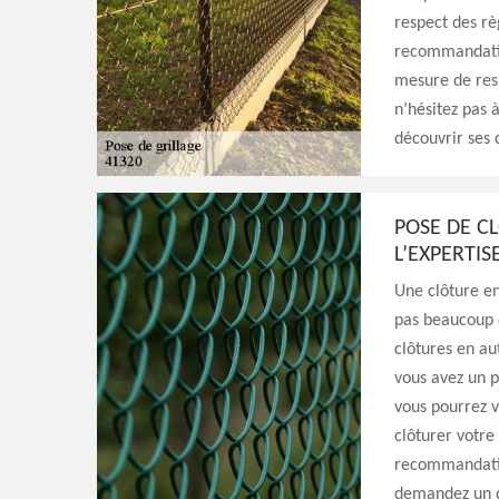
respect des rè
recommandation
mesure de resp
n’hésitez pas 
découvrir ses c
POSE DE CL
L’EXPERTIS
Une clôture en
pas beaucoup d
clôtures en aut
vous avez un p
vous pourrez v
clôturer votre
recommandation
demandez un d