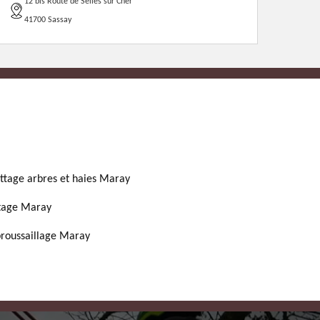
12 bis Route de Selles sur Cher
41700 Sassay
ttage arbres et haies Maray
tage Maray
roussaillage Maray