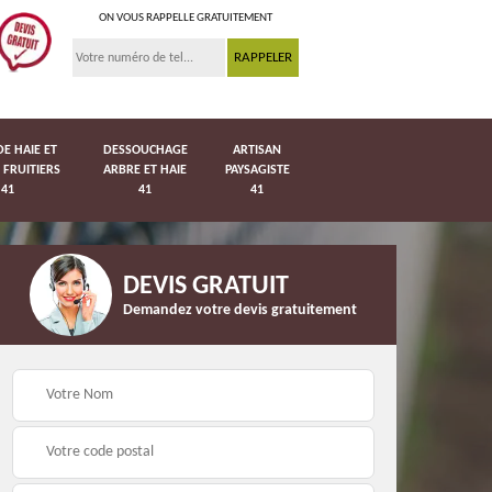
ON VOUS RAPPELLE GRATUITEMENT
DE HAIE ET
DESSOUCHAGE
ARTISAN
 FRUITIERS
ARBRE ET HAIE
PAYSAGISTE
41
41
41
DEVIS GRATUIT
Demandez votre devis gratuitement
Pose de pelouse en
41
Pose de grillage 41
rouleau 41