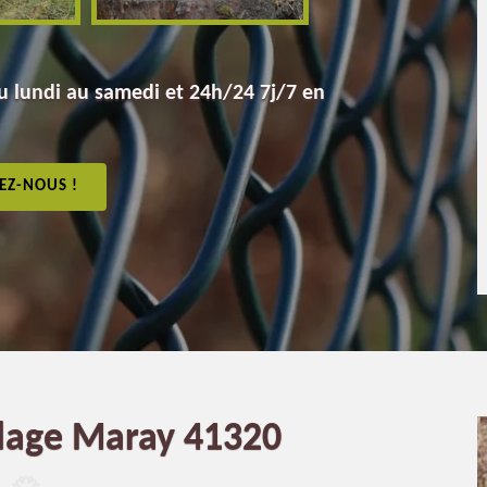
 lundi au samedi et 24h/24 7j/7 en
EZ-NOUS !
llage Maray 41320