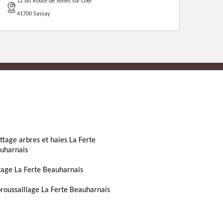
12 bis Route de Selles sur Cher
41700 Sassay
ttage arbres et haies La Ferte
uharnais
tage La Ferte Beauharnais
roussaillage La Ferte Beauharnais