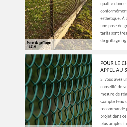
qualité donne d
conformément 
esthétique. À 
une pose de gri
tarifs sont tr
de grillage rig
POUR LE C
APPEL AU S
Si vous avez u
conseillé de v
mesure de réal
Compte tenu de
recommandé po
projet dans ce 
plus amples in