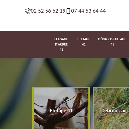
02 52 56 62 19
07 44 53 64 44
ELAGAGE
ETETAGE
DÉBROUSSAILLAGE
D'ARBRE
41
41
41
d'arbre 41
Etetage 41
Débroussaill