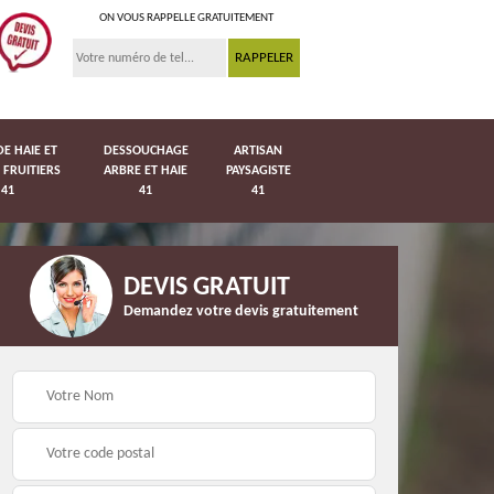
ON VOUS RAPPELLE GRATUITEMENT
DE HAIE ET
DESSOUCHAGE
ARTISAN
 FRUITIERS
ARBRE ET HAIE
PAYSAGISTE
41
41
41
DEVIS GRATUIT
Demandez votre devis gratuitement
Pose de pelouse en
41
Pose de grillage 41
rouleau 41