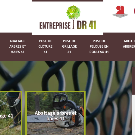
ABATTAGE
POSE DE
POSE DE
POSE DE
TAILLE 
ARBRES ET
CLÔTURE
GRILLAGE
PELOUSE EN
ARBRES
HAIES 41
41
41
ROULEAU 41
Abattage arbres et
age 41
Pose de clôture 
haies 41