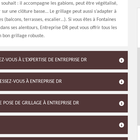
 souhait : il accompagne les gabions, peut être végétalisé,
er sur une clôture basse… Le grillage peut aussi s’adapter à
s (balcons, terrasses, escalier…). Si vous êtes à Fontaines
dans ses alentours, Entreprise DR peut vous offrir tous les
 bon grillage robuste.
Z-VOUS À L’EXPERTISE DE ENTREPRISE DR
ESSEZ-VOUS À ENTREPRISE DR
E POSE DE GRILLAGE À ENTREPRISE DR