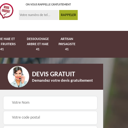
ON VOUS RAPPELLE GRATUITEMENT
DE HAIE ET
DESSOUCHAGE
ARTISAN
 FRUITIERS
ARBRE ET HAIE
PAYSAGISTE
41
41
41
DEVIS GRATUIT
Demandez votre devis gratuitement
Pose de pelouse en
41
Pose de grillage 41
rouleau 41