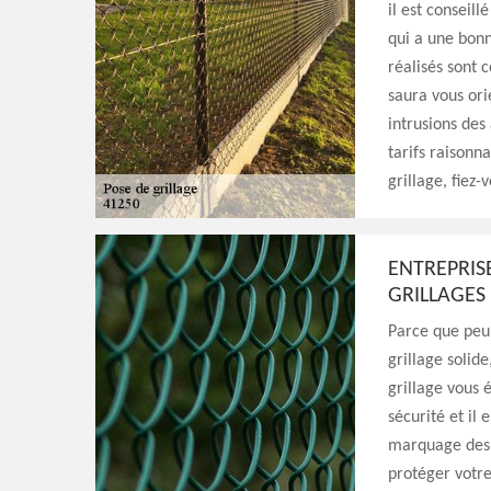
il est conseil
qui a une bonn
réalisés sont 
saura vous ori
intrusions des
tarifs raisonn
grillage, fiez-
ENTREPRISE
GRILLAGES
Parce que peu 
grillage solide
grillage vous 
sécurité et il 
marquage des l
protéger votre