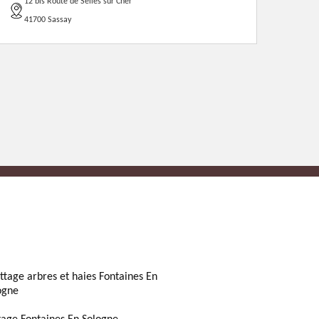
12 bis Route de Selles sur Cher
41700 Sassay
ttage arbres et haies Fontaines En
ogne