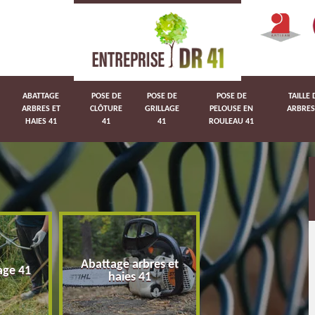
ABATTAGE
POSE DE
POSE DE
POSE DE
TAILLE 
ARBRES ET
CLÔTURE
GRILLAGE
PELOUSE EN
ARBRES
HAIES 41
41
41
ROULEAU 41
Abattage arbres et
age 41
Pose de clôture 
haies 41