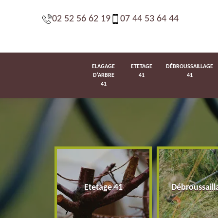
02 52 56 62 19
07 44 53 64 44
ELAGAGE
ETETAGE
DÉBROUSSAILLAGE
D'ARBRE
41
41
41
d'arbre 41
Etetage 41
Débroussaill