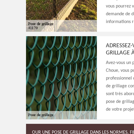
vous pourrez v
demande de dev
informations re
ADRESSEZ-
GRILLAGE 
Avez-vous un p
Choue, vous po
professionnel 
de grillage con
sont très abor
pose de grilla
de votre projet
OUR UNE POSE DE GRILLAGE DANS LES NORMES, FIE