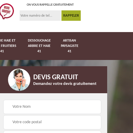
ON VOUS RAPPELLE GRATUITEMENT
DE HAIE ET
DESSOUCHAGE
ARTISAN
 FRUITIERS
ARBRE ET HAIE
PAYSAGISTE
41
41
41
DEVIS GRATUIT
Demandez votre devis gratuitement
Pose de pelouse en
41
Pose de grillage 41
rouleau 41