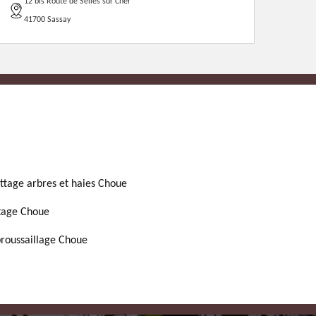
12 bis Route de Selles sur Cher
41700 Sassay
ttage arbres et haies Choue
tage Choue
roussaillage Choue