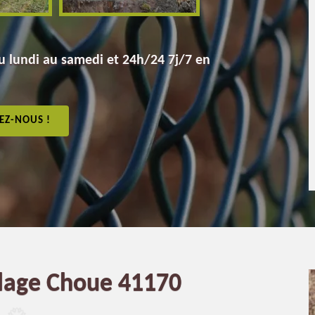
 lundi au samedi et 24h/24 7j/7 en
EZ-NOUS !
llage Choue 41170