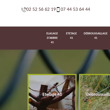
02 52 56 62 19
07 44 53 64 44
ELAGAGE
ETETAGE
DÉBROUSSAILLAGE
D'ARBRE
41
41
41
d'arbre 41
Etetage 41
Débroussaill