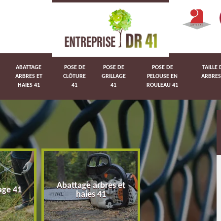
ABATTAGE
POSE DE
POSE DE
POSE DE
TAILLE 
ARBRES ET
CLÔTURE
GRILLAGE
PELOUSE EN
ARBRES
HAIES 41
41
41
ROULEAU 41
Abattage arbres et
age 41
Pose de clôture 
haies 41