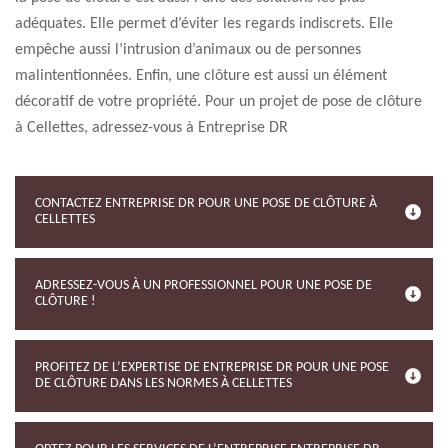
adéquates. Elle permet d’éviter les regards indiscrets. Elle
empêche aussi l’intrusion d’animaux ou de personnes
malintentionnées. Enfin, une clôture est aussi un élément
décoratif de votre propriété. Pour un projet de pose de clôture
à Cellettes, adressez-vous à Entreprise DR
CONTACTEZ ENTREPRISE DR POUR UNE POSE DE CLÔTURE À
CELLETTES
ADRESSEZ-VOUS À UN PROFESSIONNEL POUR UNE POSE DE
CLÔTURE !
PROFITEZ DE L’EXPERTISE DE ENTREPRISE DR POUR UNE POSE
DE CLÔTURE DANS LES NORMES À CELLETTES