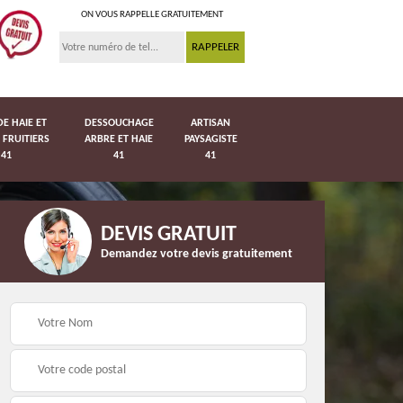
ON VOUS RAPPELLE GRATUITEMENT
DE HAIE ET
DESSOUCHAGE
ARTISAN
 FRUITIERS
ARBRE ET HAIE
PAYSAGISTE
41
41
41
DEVIS GRATUIT
Demandez votre devis gratuitement
Pose de pelouse en
41
Pose de grillage 41
rouleau 41