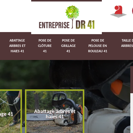
ABATTAGE
POSE DE
POSE DE
POSE DE
TAILLE 
ARBRES ET
CLÔTURE
GRILLAGE
PELOUSE EN
ARBRES
HAIES 41
41
41
ROULEAU 41
Abattage arbres et
age 41
Pose de clôture 
haies 41