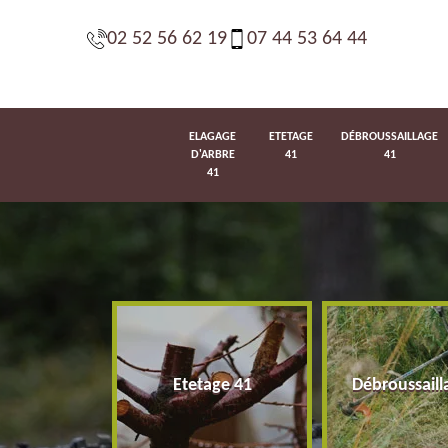
02 52 56 62 19
07 44 53 64 44
ELAGAGE
ETETAGE
DÉBROUSSAILLAGE
D'ARBRE
41
41
41
d'arbre 41
Etetage 41
Débroussaill