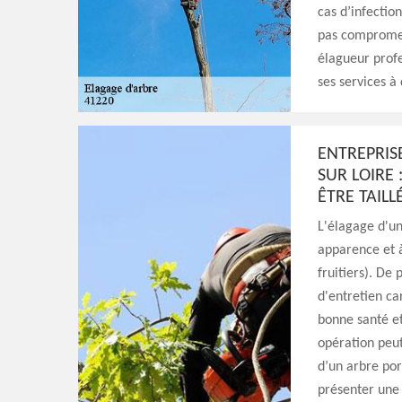
cas d’infectio
pas compromett
élagueur profe
ses services à
ENTREPRIS
SUR LOIRE 
ÊTRE TAILLÉ
L'élagage d'un
apparence et 
fruitiers). De
d'entretien ca
bonne santé et
opération peut
d’un arbre por
présenter une