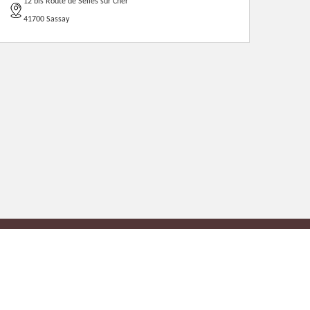
12 bis Route de Selles sur Cher
41700 Sassay