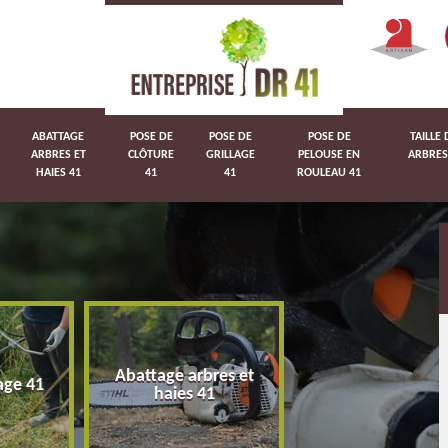
ABATTAGE
POSE DE
POSE DE
POSE DE
TAILLE 
ARBRES ET
CLÔTURE
GRILLAGE
PELOUSE EN
ARBRES
HAIES 41
41
41
ROULEAU 41
Abattage arbres et
age 41
Pose de clôture 
haies 41