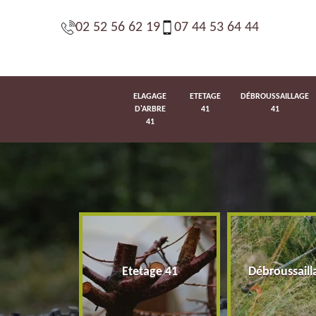
02 52 56 62 19
07 44 53 64 44
ELAGAGE
ETETAGE
DÉBROUSSAILLAGE
D'ARBRE
41
41
41
d'arbre 41
Etetage 41
Débroussaill