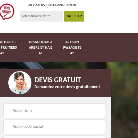
ON VOUS RAPPELLE GRATUITEMENT
DE HAIE ET
DESSOUCHAGE
ARTISAN
 FRUITIERS
ARBRE ET HAIE
PAYSAGISTE
41
41
41
DEVIS GRATUIT
Demandez votre devis gratuitement
Pose de pelouse en
41
Pose de grillage 41
rouleau 41