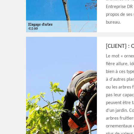
Entreprise DR 
propos de ses 
bureau.
[CLIENT} :
Le mot « ornem
fière allure, 
bien à ces typ
à d'autres pla
ou les arbres f
pas leur capaci
peuvent être t
d’un jardin. C
arbres fruitier
ornementaux ou