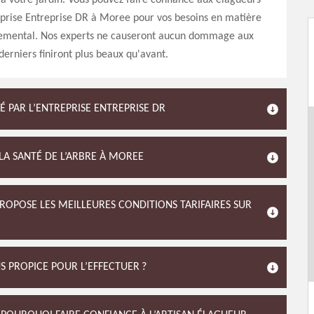
 à votre jardin. Vous pouvez faire confiance aux élagueurs
eprise Entreprise DR à Moree pour vos besoins en matière
emental. Nos experts ne causeront aucun dommage aux
 derniers finiront plus beaux qu'avant.
É PAR L’ENTREPRISE ENTREPRISE DR
LA SANTÉ DE L’ARBRE À MOREE
PROPOSE LES MEILLEURES CONDITIONS TARIFAIRES SUR
US PROPICE POUR L’EFFECTUER ?