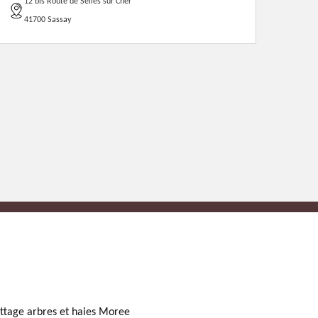
12 bis Route de Selles sur Cher
41700 Sassay
ttage arbres et haies Moree