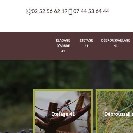
02 52 56 62 19
07 44 53 64 44
ELAGAGE
ETETAGE
DÉBROUSSAILLAGE
D'ARBRE
41
41
41
d'arbre 41
Etetage 41
Débroussaill