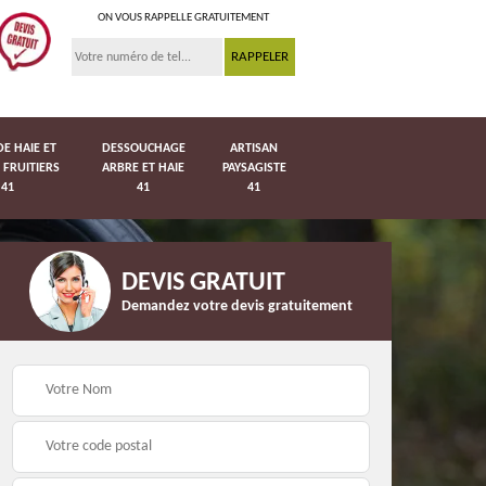
ON VOUS RAPPELLE GRATUITEMENT
DE HAIE ET
DESSOUCHAGE
ARTISAN
 FRUITIERS
ARBRE ET HAIE
PAYSAGISTE
41
41
41
DEVIS GRATUIT
Demandez votre devis gratuitement
Pose de pelouse en
41
Pose de grillage 41
rouleau 41