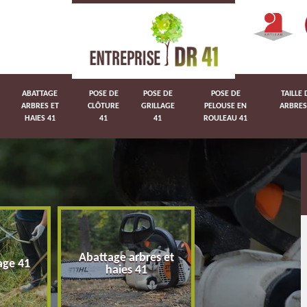
ABATTAGE
POSE DE
POSE DE
POSE DE
TAILLE 
ARBRES ET
CLÔTURE
GRILLAGE
PELOUSE EN
ARBRES
HAIES 41
41
41
ROULEAU 41
Abattage arbres et
age 41
Pose de clôture 
haies 41