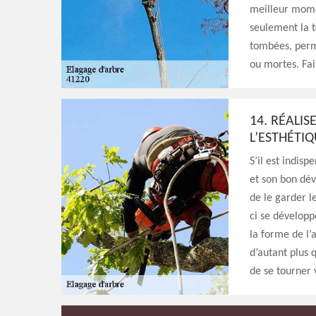
meilleur mome
seulement la t
tombées, perm
ou mortes. Fai
14. RÉALIS
L’ESTHÉTI
S’il est indis
et son bon dév
de le garder le
ci se développ
la forme de l’
d’autant plus 
de se tourner 