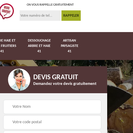
ON VOUS RAPPELLE GRATUITEMENT
DE HAIE ET
DESSOUCHAGE
ARTISAN
 FRUITIERS
ARBRE ET HAIE
PAYSAGISTE
41
41
41
DEVIS GRATUIT
Demandez votre devis gratuitement
Pose de pelouse en
41
Pose de grillage 41
rouleau 41