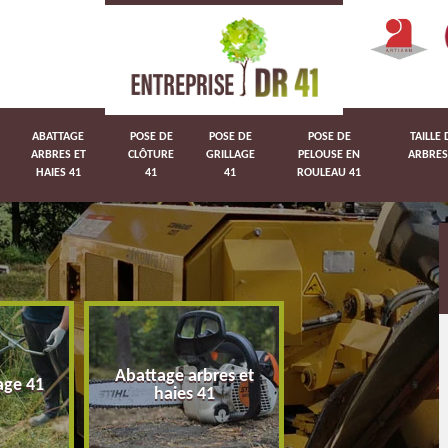
ABATTAGE
POSE DE
POSE DE
POSE DE
TAILLE 
ARBRES ET
CLÔTURE
GRILLAGE
PELOUSE EN
ARBRES
HAIES 41
41
41
ROULEAU 41
Abattage arbres et
age 41
Pose de clôture 
haies 41