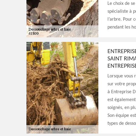
Le choix de se 
spécialiste à 
l’arbre. Pour c
pendant les ho
ENTREPRIS
SAINT RIMA
ENTREPRIS
Lorsque vous 
sur votre pro
à Entreprise D
est également 
soignés, en plu
Son équipe est
types de dess