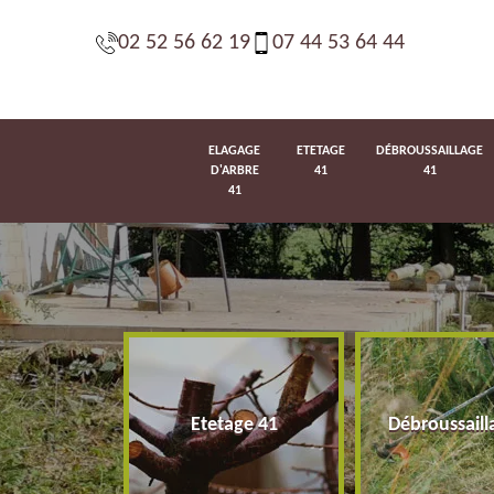
02 52 56 62 19
07 44 53 64 44
ELAGAGE
ETETAGE
DÉBROUSSAILLAGE
D'ARBRE
41
41
41
d'arbre 41
Etetage 41
Débroussaill