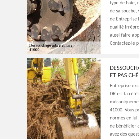
type de haie, 
de sa souche,
de Entreprise 
qualité irrépr
aussi faire ap
Contactez-le p
DESSOUCHA
ET PAS CH
Entreprise exc
DR est la réfé
mécaniquement
41000. Vous p
normes en lui 
de bénéficier 
avez des quest