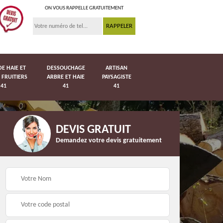
ON VOUS RAPPELLE GRATUITEMENT
DE HAIE ET
DESSOUCHAGE
ARTISAN
 FRUITIERS
ARBRE ET HAIE
PAYSAGISTE
41
41
41
DEVIS GRATUIT
Demandez votre devis gratuitement
Pose de pelouse en
41
Pose de grillage 41
rouleau 41