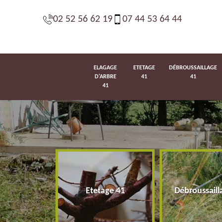
02 52 56 62 19
07 44 53 64 44
ELAGAGE
ETETAGE
DÉBROUSSAILLAGE
D'ARBRE
41
41
41
d'arbre 41
Etetage 41
Débroussaill