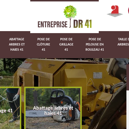
ABATTAGE
POSE DE
POSE DE
POSE DE
TAILLE 
ARBRES ET
CLÔTURE
GRILLAGE
PELOUSE EN
ARBRES
HAIES 41
41
41
ROULEAU 41
Abattage arbres et
age 41
Pose de clôture 
haies 41