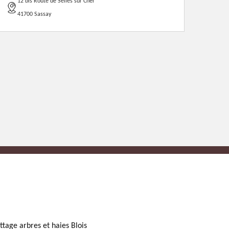
12 bis Route de Selles sur Cher
41700 Sassay
ttage arbres et haies Blois