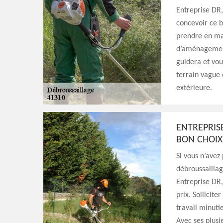
Entreprise DR,
concevoir ce b
prendre en mai
d’aménagement 
guidera et vou
terrain vague 
extérieure.
ENTREPRIS
BON CHOIX
Si vous n’avez
débroussaillag
Entreprise DR,
prix. Sollicite
travail minuti
Avec ses plusi