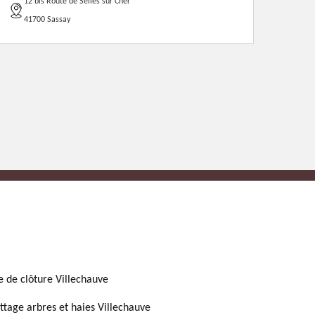
12 bis Route de Selles sur Cher
41700 Sassay
e de clôture Villechauve
ttage arbres et haies Villechauve