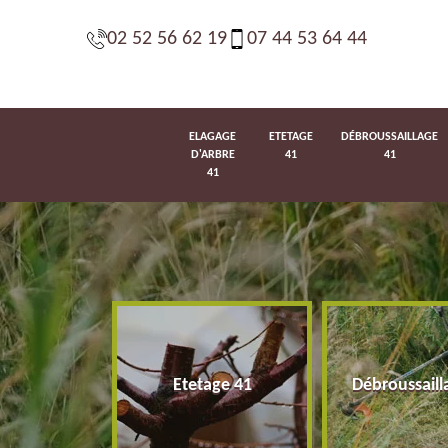
02 52 56 62 19
07 44 53 64 44
ELAGAGE
ETETAGE
DÉBROUSSAILLAGE
D'ARBRE
41
41
41
d'arbre 41
Etetage 41
Débroussaill