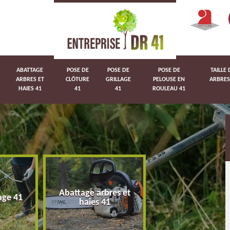
ABATTAGE
POSE DE
POSE DE
POSE DE
TAILLE 
ARBRES ET
CLÔTURE
GRILLAGE
PELOUSE EN
ARBRES
HAIES 41
41
41
ROULEAU 41
Abattage arbres et
age 41
Pose de clôture 
haies 41