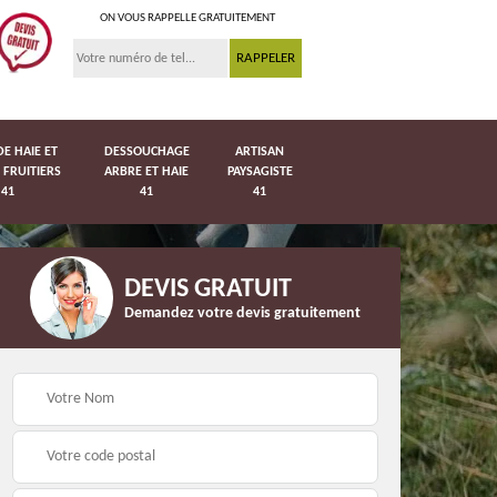
ON VOUS RAPPELLE GRATUITEMENT
DE HAIE ET
DESSOUCHAGE
ARTISAN
 FRUITIERS
ARBRE ET HAIE
PAYSAGISTE
41
41
41
DEVIS GRATUIT
Demandez votre devis gratuitement
Pose de pelouse en
41
Pose de grillage 41
rouleau 41