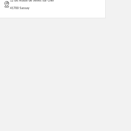
12 bis Route de Selles sur Cher
41700 Sassay