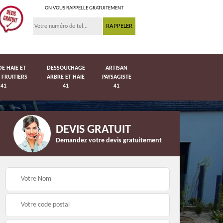
ON VOUS RAPPELLE GRATUITEMENT
DE HAIE ET
DESSOUCHAGE
ARTISAN
 FRUITIERS
ARBRE ET HAIE
PAYSAGISTE
41
41
41
DEVIS GRATUIT
Demandez votre devis gratuitement
Pose de pelouse en
41
Pose de grillage 41
rouleau 41