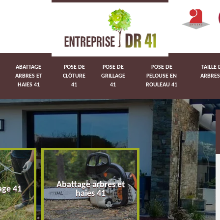
ABATTAGE
POSE DE
POSE DE
POSE DE
TAILLE 
ARBRES ET
CLÔTURE
GRILLAGE
PELOUSE EN
ARBRES
HAIES 41
41
41
ROULEAU 41
Abattage arbres et
age 41
Pose de clôture 
haies 41