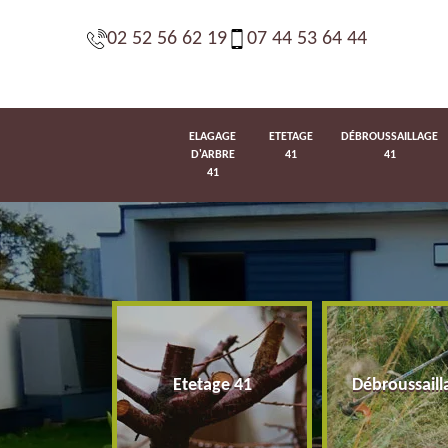
02 52 56 62 19
07 44 53 64 44
ELAGAGE
ETETAGE
DÉBROUSSAILLAGE
D'ARBRE
41
41
41
d'arbre 41
Etetage 41
Débroussaill