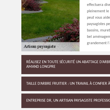
effectuera div
pleinement le 
peut vous aider
paysagistes pe
bassins, muret
bel aménageme
grandement l'
RÉALISEZ EN TOUTE SÉCURITÉ UN ABATTAGE D’ARBR
AMAND LONGPRE
TAILLE D’ARBRE FRUITIER : UN TRAVAIL À CONFIER
ENTREPRISE DR, UN ARTISAN PAYSAGISTE PROFESS