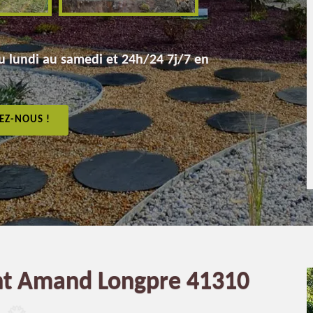
 lundi au samedi et 24h/24 7j/7 en
EZ-NOUS !
int Amand Longpre 41310