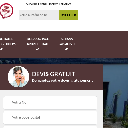
ON VOUS RAPPELLE GRATUITEMENT
DE HAIE ET
DESSOUCHAGE
ARTISAN
 FRUITIERS
ARBRE ET HAIE
PAYSAGISTE
41
41
41
DEVIS GRATUIT
Demandez votre devis gratuitement
Pose de pelouse en
41
Pose de grillage 41
rouleau 41