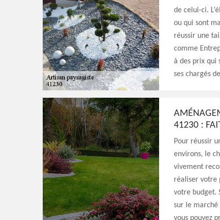
de celui-ci. L
ou qui sont mal
réussir une tai
comme Entrepr
à des prix qui
ses chargés de
AMÉNAGEME
41230 : FA
Pour réussir 
environs, le c
vivement reco
réaliser votre
votre budget. 
sur le marché 
vous pouvez pr