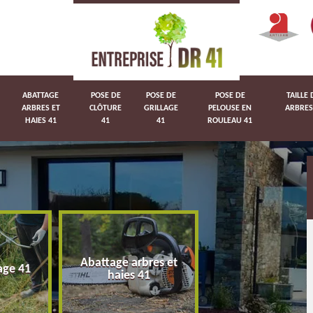
ABATTAGE
POSE DE
POSE DE
POSE DE
TAILLE 
ARBRES ET
CLÔTURE
GRILLAGE
PELOUSE EN
ARBRES
HAIES 41
41
41
ROULEAU 41
Abattage arbres et
age 41
Pose de clôture 
haies 41