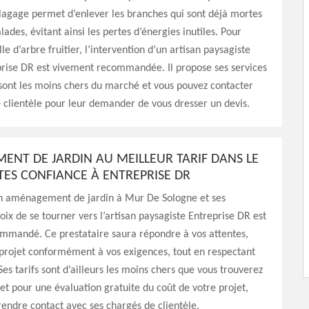
’élagage permet d’enlever les branches qui sont déjà mortes
ades, évitant ainsi les pertes d’énergies inutiles. Pour
lle d’arbre fruitier, l’intervention d’un artisan paysagiste
ise DR est vivement recommandée. Il propose ses services
 sont les moins chers du marché et vous pouvez contacter
 clientèle pour leur demander de vous dresser un devis.
NT DE JARDIN AU MEILLEUR TARIF DANS LE
ITES CONFIANCE À ENTREPRISE DR
un aménagement de jardin à Mur De Sologne et ses
hoix de se tourner vers l’artisan paysagiste Entreprise DR est
mmandé. Ce prestataire saura répondre à vos attentes,
 projet conformément à vos exigences, tout en respectant
Ses tarifs sont d’ailleurs les moins chers que vous trouverez
et pour une évaluation gratuite du coût de votre projet,
endre contact avec ses chargés de clientèle.