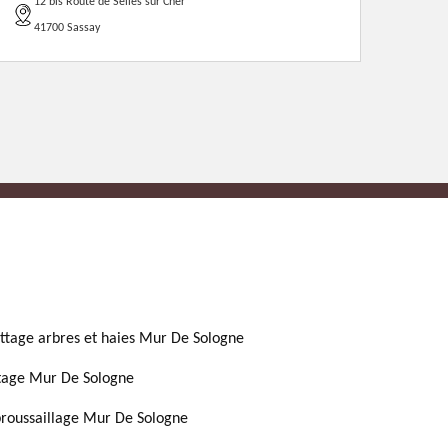
12 bis Route de Selles sur Cher
41700 Sassay
ttage arbres et haies Mur De Sologne
tage Mur De Sologne
roussaillage Mur De Sologne