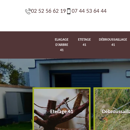
02 52 56 62 19
07 44 53 64 44
ELAGAGE
ETETAGE
DÉBROUSSAILLAGE
D'ARBRE
41
41
41
d'arbre 41
Etetage 41
Débroussaill