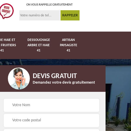
ON VOUS RAPPELLE GRATUITEMENT
DE HAIE ET
DESSOUCHAGE
ARTISAN
 FRUITIERS
ARBRE ET HAIE
PAYSAGISTE
41
41
41
DEVIS GRATUIT
Demandez votre devis gratuitement
Pose de pelouse en
41
Pose de grillage 41
rouleau 41