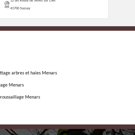
12 bis Route de Selles sur Cher
41700 Sassay
ttage arbres et haies Menars
tage Menars
roussaillage Menars