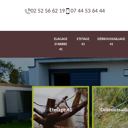
02 52 56 62 19
07 44 53 64 44
ELAGAGE
ETETAGE
DÉBROUSSAILLAGE
D'ARBRE
41
41
41
d'arbre 41
Etetage 41
Débroussaill