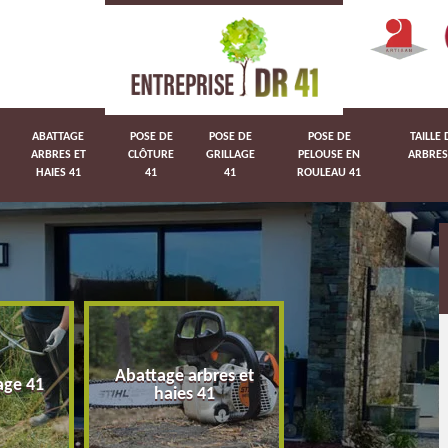
ABATTAGE
POSE DE
POSE DE
POSE DE
TAILLE 
ARBRES ET
CLÔTURE
GRILLAGE
PELOUSE EN
ARBRES
HAIES 41
41
41
ROULEAU 41
Abattage arbres et
age 41
Pose de clôture 
haies 41