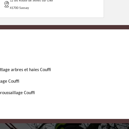
12 bis Route de Selles sur Cher
41700 Sassay
ttage arbres et haies Couffi
tage Couffi
roussaillage Couffi