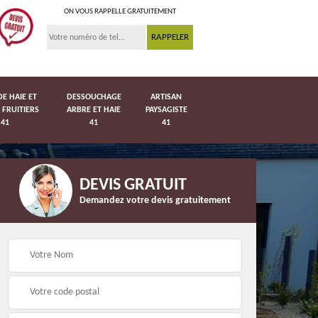
ON VOUS RAPPELLE GRATUITEMENT
DE HAIE ET
DESSOUCHAGE
ARTISAN
 FRUITIERS
ARBRE ET HAIE
PAYSAGISTE
41
41
41
DEVIS GRATUIT
Demandez votre devis gratuitement
Pose de pelouse en
41
Pose de grillage 41
rouleau 41