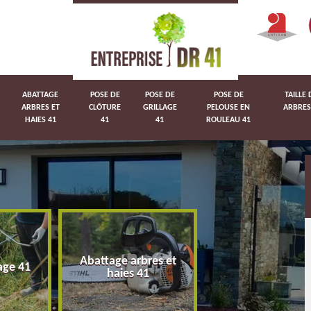
ABATTAGE
POSE DE
POSE DE
POSE DE
TAILLE 
ARBRES ET
CLÔTURE
GRILLAGE
PELOUSE EN
ARBRES
HAIES 41
41
41
ROULEAU 41
Abattage arbres et
age 41
Pose de clôture 
haies 41