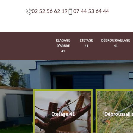
02 52 56 62 19
07 44 53 64 44
ELAGAGE
ETETAGE
DÉBROUSSAILLAGE
D'ARBRE
41
41
41
d'arbre 41
Etetage 41
Débroussaill