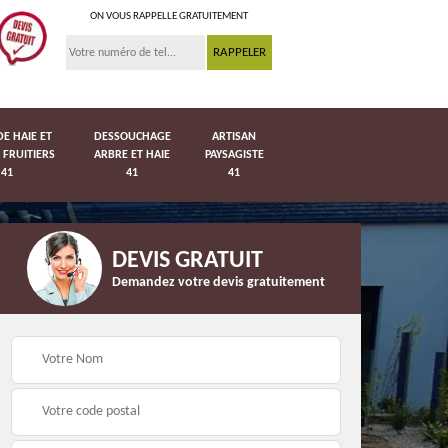
ON VOUS RAPPELLE GRATUITEMENT
DE HAIE ET
DESSOUCHAGE
ARTISAN
 FRUITIERS
ARBRE ET HAIE
PAYSAGISTE
41
41
41
DEVIS GRATUIT
Demandez votre devis gratuitement
Pose de pelouse en
41
Pose de grillage 41
rouleau 41