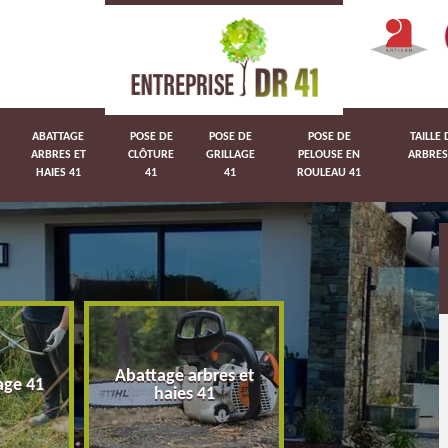
ABATTAGE
POSE DE
POSE DE
POSE DE
TAILLE 
ARBRES ET
CLÔTURE
GRILLAGE
PELOUSE EN
ARBRES
HAIES 41
41
41
ROULEAU 41
Abattage arbres et
age 41
Pose de clôture 
haies 41