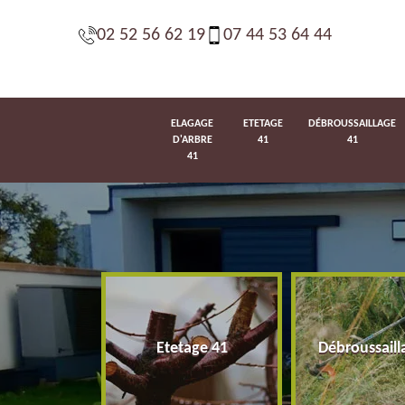
02 52 56 62 19
07 44 53 64 44
ELAGAGE
ETETAGE
DÉBROUSSAILLAGE
D'ARBRE
41
41
41
d'arbre 41
Etetage 41
Débroussaill