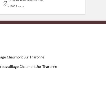
12 bis Route de Selles sur Cher
41700 Sassay
tage Chaumont Sur Tharonne
roussaillage Chaumont Sur Tharonne